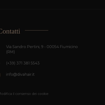
Contatti
Via Sandro Pertini, 9 - 00054 Fiumicino
(RM)
(+39) 371 381 5543
info@divahair.it
odifica il consenso dei cookie