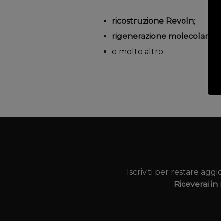
ricostruzione Revoln
;
rigenerazione molecolare c
e molto altro.
Iscriviti per restare agg
Riceverai i