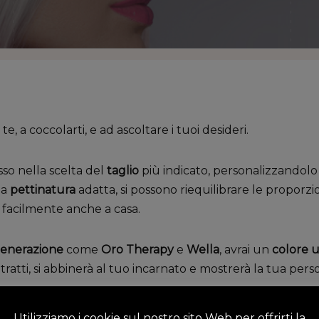
, a coccolarti, e ad ascoltare i tuoi desideri.
o nella scelta del
taglio
più indicato, personalizzandolo i
na
pettinatura
adatta, si possono riequilibrare le proporzion
facilmente anche a casa.
 generazione
come
Oro Therapy
e
Wella
, avrai un
colore u
tratti, si abbinerà al tuo incarnato e mostrerà la tua perso
per la
cura dei capelli
:
Utilizziamo i cookie sul nostro sito Web per offrirti la