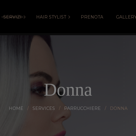
SERVIZI
HAIR STYLIST
PRENOTA
GALLER
Maria Bottone
Le Nostre Dive
I Nostri Divi
Salone da Parrucc
onio
ca & SPA
Donna
HOME
SERVICES
PARRUCCHIERE
DONNA