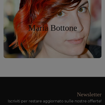
Hair Stylist
Maria Bottone
Maria Bottone
Maggiori informazioni
Newsletter
Iscriviti per restare aggiornato sulle nostre offerte!