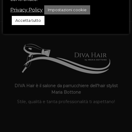
ISCRIVITI
Privacy Policy
Impostazioni cookie
Accetta tutto
DIVA Hair è il salone da parrucchiere dell’hair stylist
Maria Bottone
Stile, qualità e tanta professionalità ti aspettano!